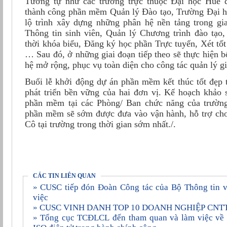
Tương tự như các trường trực thuộc Đại học Huế 
thành công phần mềm Quản lý Đào tạo, Trường Đại 
lộ trình xây dựng những phân hệ nền tảng trong gi
Thông tin sinh viên, Quản lý Chương trình đào tạo
thời khóa biểu, Đăng ký học phần Trực tuyến, Xét tốt
… Sau đó, ở những giai đoạn tiếp theo sẽ thực hiện b
hệ mở rộng, phục vụ toàn diện cho công tác quản lý gi
Buổi lễ khởi động dự án phần mềm kết thúc tốt đẹp t
phát triển bền vững của hai đơn vị. Kế hoạch khảo s
phần mềm tại các Phòng/ Ban chức năng của trường
phần mềm sẽ sớm được đưa vào vận hành, hỗ trợ cho
Cô tại trường trong thời gian sớm nhất./.
CÁC TIN LIÊN QUAN
» CUSC tiếp đón Đoàn Công tác của Bộ Thông tin và Truyền thông đến làm
việc
» CUSC VINH DANH TOP 10 DOANH NGHIỆP CNT
» Tổng cục TCĐLCL đến tham quan và làm việc về việc áp dụng phần mềm