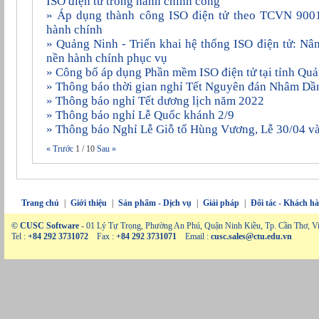
ISO điện tử trong hành chính công
» Áp dụng thành công ISO điện tử theo TCVN 9001:2015 vào 227 cơ quan
hành chính
» Quảng Ninh - Triển khai hệ thống ISO điện tử: Nâng cao hiệu lực, hiệu quả
nền hành chính phục vụ
» Công bố áp dụng Phần mềm ISO điện tử tại tỉnh Qu
» Thông báo thời gian nghỉ Tết Nguyên đán Nhâm D
» Thông báo nghỉ Tết dương lịch năm 2022
» Thông báo nghỉ Lễ Quốc khánh 2/9
» Thông báo Nghỉ Lễ Giỗ tổ Hùng Vương, Lễ 30/04 v
« Trước
1
/
10
Sau »
Trang chủ
|
Giới thiệu
|
Sản phẩm - Dịch vụ
|
Giải pháp
|
Đối tác - Khách h
© CUSC Software
- 01 Lý Tự Trọng, Phường An Phú, Quận Ninh Kiều, Tp. Cần Thơ, V
Tel :
+84 292 3731072
Fax :
+84 292 3731071
Email :
cusc.sales@ctu.edu.vn