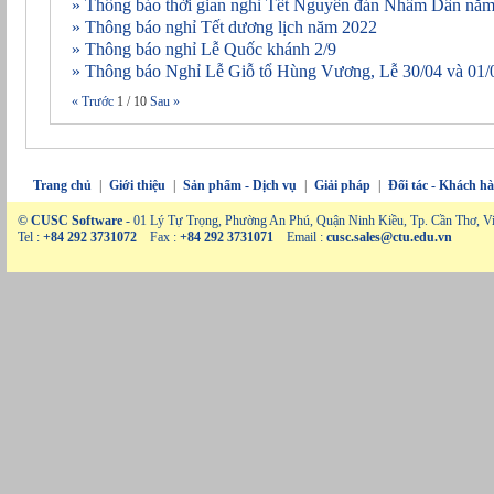
» Thông báo thời gian nghỉ Tết Nguyên đán Nhâm Dần nă
» Thông báo nghỉ Tết dương lịch năm 2022
» Thông báo nghỉ Lễ Quốc khánh 2/9
» Thông báo Nghỉ Lễ Giỗ tổ Hùng Vương, Lễ 30/04 và 01/
« Trước
1
/
10
Sau »
Trang chủ
|
Giới thiệu
|
Sản phẩm - Dịch vụ
|
Giải pháp
|
Đối tác - Khách h
© CUSC Software
- 01 Lý Tự Trọng, Phường An Phú, Quận Ninh Kiều, Tp. Cần Thơ, V
Tel :
+84 292 3731072
Fax :
+84 292 3731071
Email :
cusc.sales@ctu.edu.vn