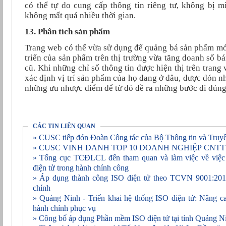
có thể tự do cung cấp thông tin riêng tư, không bị m
không mất quá nhiều thời gian.
13. Phân tích sản phẩm
Trang web có thể vừa sử dụng để quảng bá sản phẩm mới
triển của sản phẩm trên thị trường vừa tăng doanh số 
cũ. Khi những chỉ số thông tin được hiện thị trên trang
xác định vị trí sản phẩm của họ đang ở đâu, được đón 
những ưu nhược điểm để từ đó đề ra những bước đi đúng
CÁC TIN LIÊN QUAN
» CUSC tiếp đón Đoàn Công tác của Bộ Thông tin và Truyề
» CUSC VINH DANH TOP 10 DOANH NGHIỆP CNTT
» Tổng cục TCĐLCL đến tham quan và làm việc về việc áp dụng phần mềm ISO
điện tử trong hành chính công
» Áp dụng thành công ISO điện tử theo TCVN 9001:2015 vào 227 cơ quan hành
chính
» Quảng Ninh - Triển khai hệ thống ISO điện tử: Nâng cao hiệu lực, hiệu quả nền
hành chính phục vụ
» Công bố áp dụng Phần mềm ISO điện tử tại tỉnh Quảng N