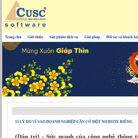
Trang chủ
Giới thiệu
Sản phẩm dịch vụ
Giải pháp
Đối tác và khách h
13 LÝ DO VÌ SAO DOANH NGHIỆP CẦN CÓ MỘT WEBSITE RIÊNG
(Dân trí) - Sức mạnh của công nghệ thông t