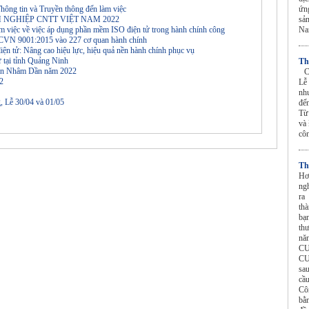
hông tin và Truyền thông đến làm việc
ứn
H NGHIỆP CNTT VIỆT NAM 2022
sả
m việc về việc áp dụng phần mềm ISO điện tử trong hành chính công
N
 TCVN 9001:2015 vào 227 cơ quan hành chính
điện tử: Nâng cao hiệu lực, hiệu quả nền hành chính phục vụ
 tại tỉnh Quảng Ninh
Th
 đán Nhâm Dần năm 2022
CU
22
Lễ
nh
, Lễ 30/04 và 01/05
đến
Từ
và 
cô
Th
Hơ
ng
ra
th
bạ
th
nă
CU
CU
sa
cầ
Cô
bằ