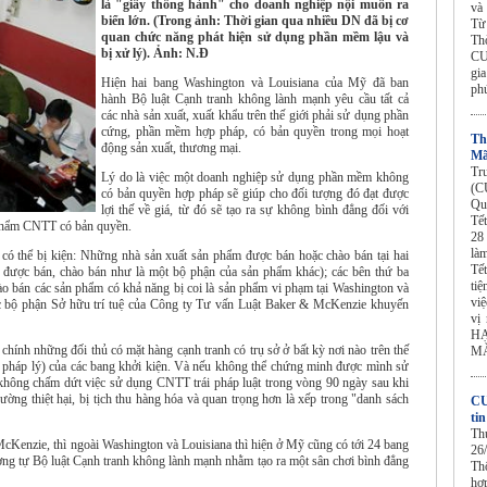
là "giấy thông hành" cho doanh nghiệp nội muốn ra
và
biển lớn. (Trong ảnh: Thời gian qua nhiều DN đã bị cơ
Từ
quan chức năng phát hiện sử dụng phần mềm lậu và
Th
bị xử lý). Ảnh: N.Đ
CU
gi
Hiện hai bang Washington và Louisiana của Mỹ đã ban
ph
hành Bộ luật Cạnh tranh không lành mạnh yêu cầu tất cả
các nhà sản xuất, xuất khẩu trên thế giới phải sử dụng phần
cứng, phần mềm hợp pháp, có bản quyền trong mọi hoạt
Th
động sản xuất, thương mại.
Mã
Tr
Lý do là việc một doanh nghiệp sử dụng phần mềm không
(C
có bản quyền hợp pháp sẽ giúp cho đối tượng đó đạt được
Qu
lợi thế về giá, từ đó sẽ tạo ra sự không bình đẳng đối với
Tế
 phẩm CNTT có bản quyền.
28
làm
 có thể bị kiện: Những nhà sản xuất sản phẩm được bán hoặc chào bán tại hai
Tế
y được bán, chào bán như là một bộ phận của sản phẩm khác); các bên thứ ba
tiệ
o bán các sản phẩm có khả năng bị coi là sản phẩm vi phạm tại Washington và
vi
 bộ phận Sở hữu trí tuệ của Công ty Tư vấn Luật Baker & McKenzie khuyến
vị
HẠ
hính những đối thủ có mặt hàng cạnh tranh có trụ sở ở bất kỳ nơi nào trên thế
MẮ
ề pháp lý) của các bang khởi kiện. Và nếu không thể chứng minh được mình sử
hông chấm dứt việc sử dụng CNTT trái pháp luật trong vòng 90 ngày sau khi
ường thiệt hại, bị tịch thu hàng hóa và quan trọng hơn là xếp trong "danh sách
CU
ti
Th
McKenzie, thì ngoài Washington và Louisiana thì hiện ở Mỹ cũng có tới 24 bang
26
ơng tự Bộ luật Cạnh tranh không lành mạnh nhằm tạo ra một sân chơi bình đẳng
Th
hợ