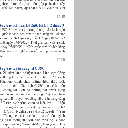
g được thực tiễn phát triển, góp phần thúc đẩy
n xuất sản phẩm, dịch vụ CNTT Make in Viet
am.
14-10
ông báo lịch nghỉ Lễ Quốc Khánh 2 tháng 9
SC Software trân trọng thông báo Lịch nghỉ
 Quốc Khánh đến quý Khách hàng và Đối tác
ư sau: • Thời gian nghỉ lễ: Từ ngày 01/9/2022
 hết ngày 04/9/2022 • Thời gian làm việc trở lại:
 ngày 05/9/2022 Kính chúc quý Khách hàng
Đối tác có kỳ nghỉ lễ vui vẻ, hạnh phúc và thành
ng.
19-08
ông báo tuyển dụng tại CUSC
n 21 năm kinh nghiệm trong Lĩnh vực Công
hệ thông tin, con thuyền CUSC luôn vươn mình
 biển lớn, chinh phục những thách thức mới,
ành tựu mới. Gia đình CUSC luôn chào đón
n, chúng tôi luôn có những đợt tuyển dụng
ường niên để tìm kiếm những ứng viên tiềm
ng và nhiệt huyết với công việc, sẵn sàng cùng
SC trên hành trình vươn ra biển lớn. Hiện
SC đang tổ chức tuyển dụng cho các vị trí như
u: 1/ Vị trí: Nghiên cứu viên (02 người) * Yêu
u: Tốt nghiệp đại học loại khá trở lên ngành
ng nghệ thông tin; Anh văn trình độ B hoặc
ng cấp ngoại ngữ tương đương; Năng động, hòa