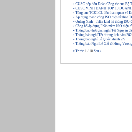
» CUSC tiếp đón Đoàn Công tác của Bộ T
» CUSC VINH DANH TOP 10 DOAN
» Tổng cục TCĐLCL đến tham quan và là
» Áp dụng thành công ISO điện tử theo
» Quảng Ninh - Triển khai hệ thống ISO 
» Công bố áp dụng Phần mềm ISO điện tử
» Thông báo thời gian nghỉ Tết Nguyên
» Thông báo nghỉ Tết dương lịch năm 20
» Thông báo nghỉ Lễ Quốc khánh 2/9
» Thông báo Nghỉ Lễ Giỗ tổ Hùng Vương
« Trước
1
/
10
Sau »