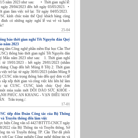
 1/5 năm 2023 như sau: • Thời gian nghỉ lễ:
 ngày 29/04/2023 đến hết ngày 03/05/2023. •
ời gian làm việc trở lại: Từ ngày 04/05/2023.
SC kính chúc toàn thể Quý khách hàng cùng
a đình có những ngày nghỉ lễ vui vẻ và hạnh
úc!
25-04
ông báo thời gian nghỉ Tết Nguyên đán Quý
o năm 2023
ung tâm Công nghệ phần mềm Đại học Cần Thơ
USC) thông báo thời gian nghỉ Tết Nguyên đán
ý Mão năm 2023 như sau: 1. Thời gian nghỉ
t: từ 19/01/2023 - hết ngày 29/01/2023 (nhằm
 tháng Chạp đến hết Mùng 8 Tết) 2. Thời gian
 việc trở lại: từ ngày 30/01/2023 (nhằm Mùng 9
t) CUSC trân trọng thông báo đến quý đơn vị để
n sắp xếp thời gian và công việc khi liên hệ làm
ệc tại CUSC. CUSC kính chúc Quý đơn
 một mùa xuân mới DỒI DÀO SỨC KHỎE -
NH PHÚC AN KHANG - VẠN ĐIỀU MAY
N. Trân trọng./.
17-01
SC tiếp đón Đoàn Công tác của Bộ Thông
n và Truyền thông đến làm việc
ực hiện Công văn số 4427/BTTTT-CNICT ngày
/8/2022 của Bộ Thông tin và Truyền thông, Sở
ông tin và Truyền thông TP. Cần Thơ đã phối
p với Cục Công nghiệp Công nghệ thông tin và