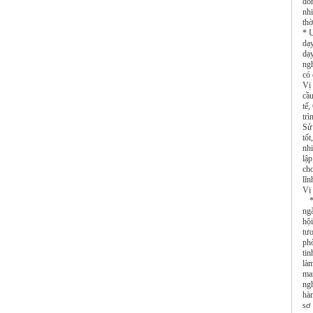
đồn
nh
thờ
* Ư
dạ
dạy
ngh
có
Vị
cầu
tế,
tr
Sử
tố
nh
lậ
ch
lĩ
Vị
* 
ng
hộ
tư
ph
tin
là
ma
ng
hà
sơ 