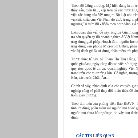
Theo Bộ Công thương, Mỹ hiện đang là thị tr
thủy sản, điện tử..., xếp trên cả các nước 
việc các bang của Mỹ tung ra Bộ luật nói tr
và xuất khẩu của Việt Nam do thực trạng vi p
ngưởng" ở mức 80 - 85% theo như đánh giá c
Liên quan đến vấn đề này, ông Lê Gia Pho
tra bản quyền tại 60 doanh nghiệp ở Việt Na
ứng dụng giải pháp Hoạch định nguồn lực do
ứng dụng văn phòng Microsoft Office, phần m
vẫn bị đánh giá là sử dụng phần mềm trái phé
Trước thực tế này, bà Phạm Thị Thu Hằng, 
quốc gia đang ngày càng đề cao việc sử dụng
quy ước quốc tế thì các doanh nghiệp Việt N
tranh trên các thị trường lớn. Có nghĩa, tươ
Bản, các nước Châu Âu...
Chính vì vậy, nhận định của các chuyên gia 
nghiệp cũng sẽ phải thay đổi nhận thức để 
triển giao thương.
Theo tìm hiểu của phóng viên Báo BĐVN, h
tính tới dùng phần mềm mã nguồn mở hoặc g
nguồn mở chưa hỗ trợ được, do vậy con đườn
định.
CÁC TIN LIÊN QUAN