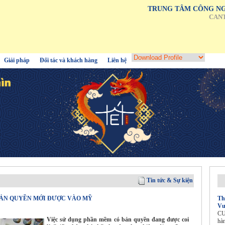
TRUNG TÂM CÔNG NG
CAN
Giải pháp
Đối tác và khách hàng
Liên hệ
Tin tức & Sự kiện
ẢN QUYỀN MỚI ĐƯỢC VÀO MỸ
Th
Vư
CU
Việc sử dụng phần mềm có bản quyền đang được coi
hà