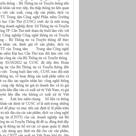
uyền thông – Bộ Thông tin và Truyền thông tiến
h khảo sát trực tiếp, thu thập thông tin liên quan
n việc sản xuất, cung cấp sản phẩm, dịch vụ
TT. Trung tâm Công nghệ Phần mềm Trường
i học Cần Thơ (CUSC) vinh dự là một trong
ững doanh nghiệp được Sở Thông tin và Truyền
ông TP. Cần Thơ mời tham dự buổi làm việc với
c Công nghiệp Công nghệ thông tin và Truyền
ông – Bộ Thông tin và Truyền thông để thực
ện khảo sát, đánh giá về sản phẩm, dịch vụ
TT của Trung tâm. Trung tâm Công nghệ
ần mềm Đại học Cần Thơ trao đổi làm việc với
àn công tác của Bộ Thông tin và Truyền thông
ày 05/10/2022 tại CUSC đã tiếp đón Đoàn
ng tác của Bộ Thông tin và Truyền thông đến
m việc. Trong buổi làm việc, CUSC trao đổi một
 thông tin, về hoạt động sản xuất phần mềm và
ch vụ đào tạo nguồn nhân lực công nghệ thông
, cung cấp thông tin giá trị doanh thu và trị giá
yên liệu đầu vào có xuất xứ từ Việt Nam, trị giá
uyên liệu đầu vào không có xuất xứ từ Việt
m. Ảnh lưu niệm chung Số liệu và thông
n khảo sát được từ CUSC sẽ là một trong những
sở để phục vụ mục tiêu xác định tỷ lệ phần trăm
 trị nội địa của các sản phẩm, dịch vụ công nghệ
ông tin (CNTT) của các doanh nghiệp mà Bộ
ng tin và Truyền Thông đã đề ra, đồng thời đây
g là thông tin hỗ trợ các cơ quan quản lý đánh
á, xây dựng quy định ưu đãi cho các sản phẩm,
ch vụ CNTT sản xuất tại Việt Nam khả thi, đáp