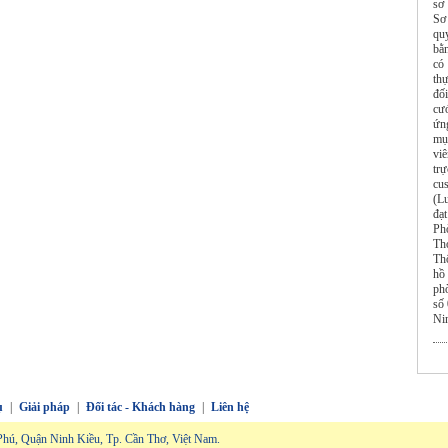
sơ 
Sơ
qu
bằn
có
thự
đố
cướ
ứn
mụ
vi
tr
cu
(L
đạt
Ph
Th
Th
hồ
ph
số
Ni
ụ
|
Giải pháp
|
Đối tác - Khách hàng
|
Liên hệ
hú, Quận Ninh Kiều, Tp. Cần Thơ, Việt Nam.