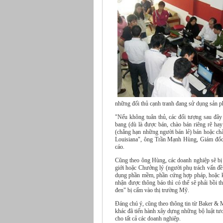
những đối thủ cạnh tranh đang sử dụng sản
"Nếu không tuân thủ, các đối tượng sau đây
bang (dù là được bán, chào bán riêng rẽ ha
(chẳng hạn những người bán lẻ) bán hoặc chà
Louisiana", ông Trần Mạnh Hùng, Giám đốc
cáo.
Cũng theo ông Hùng, các doanh nghiệp sẽ bị c
giới hoặc Chưởng lý (người phụ trách vấn đ
dụng phần mềm, phần cứng hợp pháp, hoặc k
nhận được thông báo thì có thể sẽ phải bồi th
đen" bị cấm vào thị trường Mỹ.
Đáng chú ý, cũng theo thông tin từ Baker & 
khác đã tiến hành xây dựng những bộ luật tư
cho tất cả các doanh nghiệp.