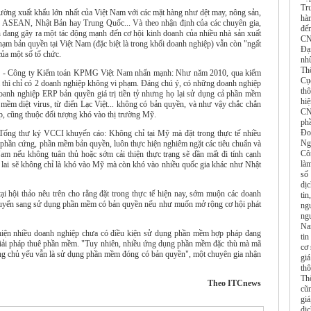
Tr
ường xuất khẩu lớn nhất của Việt Nam với các mặt hàng như dệt may, nông sản,
hàn
EU, ASEAN, Nhật Bản hay Trung Quốc... Và theo nhận định của các chuyên gia,
đế
ên đang gây ra một tác động mạnh đến cơ hội kinh doanh của nhiều nhà sản xuất
CN
hạm bản quyền tại Việt Nam (đặc biệt là trong khối doanh nghiệp) vẫn còn "ngất
Đạ
ủa một số tổ chức.
nh
Th
ng - Công ty Kiểm toán KPMG Việt Nam nhấn mạnh: Như năm 2010, qua kiểm
Cụ
m thì chỉ có 2 doanh nghiệp không vi phạm. Đáng chú ý, có những doanh nghiệp
th
anh nghiệp ERP bản quyền giá trị tiền tỷ nhưng họ lại sử dụng cả phần mềm
hi
ềm diệt virus, từ điển Lạc Việt... không có bản quyền, và như vậy chắc chắn
CN
p, cũng thuộc đối tượng khó vào thị trường Mỹ.
ph
Đo
Tổng thư ký VCCI khuyến cáo: Không chỉ tại Mỹ mà đặt trong thực tế nhiều
Ng
 phần cứng, phần mềm bản quyền, luôn thực hiện nghiêm ngặt các tiêu chuẩn và
Cô
am nếu không tuân thủ hoặc sớm cải thiện thực trạng sẽ dần mất đi tính cạnh
là
ng lai sẽ không chỉ là khó vào Mỹ mà còn khó vào nhiều quốc gia khác như Nhật
số
dị
tại hội thảo nêu trên cho rằng đặt trong thực tế hiện nay, sớm muộn các doanh
tin
chuyển sang sử dụng phần mềm có bản quyền nếu như muốn mở rộng cơ hội phát
ngu
ng
Na
iện nhiều doanh nghiệp chưa có điều kiện sử dụng phần mềm hợp pháp đang
ti
iải pháp thuê phần mềm. "Tuy nhiên, nhiều ứng dụng phần mềm đặc thù mà mã
cơ 
g chủ yếu vẫn là sử dụng phần mềm đóng có bản quyền", một chuyên gia nhận
giá
th
Thô
Theo ITCnews
cũn
gi
dị