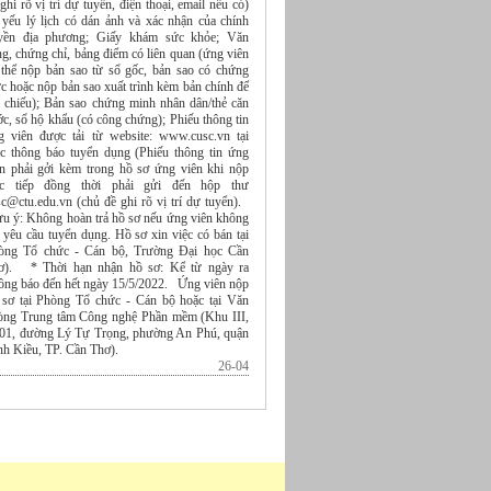
ghi rõ vị trí dự tuyển, điện thoại, email nếu có)
 yếu lý lịch có dán ảnh và xác nhận của chính
yền địa phương; Giấy khám sức khỏe; Văn
g, chứng chỉ, bảng điểm có liên quan (ứng viên
 thể nộp bản sao từ sổ gốc, bản sao có chứng
c hoặc nộp bản sao xuất trình kèm bản chính để
i chiếu); Bản sao chứng minh nhân dân/thẻ căn
c, sổ hộ khẩu (có công chứng); Phiếu thông tin
g viên được tải từ website: www.cusc.vn tại
c thông báo tuyển dụng (Phiếu thông tin ứng
ên phải gởi kèm trong hồ sơ ứng viên khi nộp
ực tiếp đồng thời phải gửi đến hộp thư
sc@ctu.edu.vn (chủ đề ghi rõ vị trí dự tuyển).
ưu ý: Không hoàn trả hồ sơ nếu ứng viên không
 yêu cầu tuyển dụng. Hồ sơ xin việc có bán tại
òng Tổ chức - Cán bộ, Trường Đại học Cần
ơ). * Thời hạn nhận hồ sơ: Kể từ ngày ra
ông báo đến hết ngày 15/5/2022. Ứng viên nộp
 sơ tại Phòng Tổ chức - Cán bộ hoặc tại Văn
òng Trung tâm Công nghệ Phần mềm (Khu III,
 01, đường Lý Tự Trọng, phường An Phú, quận
nh Kiều, TP. Cần Thơ).
26-04