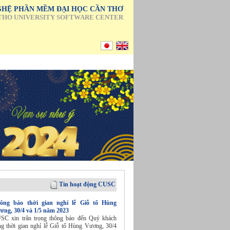
HỆ PHẦN MỀM ĐẠI HỌC CẦN THƠ
THO UNIVERSITY SOFTWARE CENTER
Tin hoạt động CUSC
ông báo thời gian nghỉ lễ Giỗ tổ Hùng
ơng, 30/4 và 1/5 năm 2023
SC xin trân trọng thông báo đến Quý khách
ng thời gian nghỉ lễ Giỗ tổ Hùng Vương, 30/4