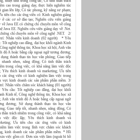
g, nhiệt tình trong công tác; Có tinh thần trách
iệm cao trong giảng dạy, thực hiện nghiêm túc
i gian lên lớp; Có tác phong, kỹ năng sư phạm;
u tiên cho các ứng viên có: Kinh nghiệm giảng
y ở các cơ sở đào tạo; Nghiên cứu viên giảng
 về Java EE có chứng chỉ chuyên môn về công
ệ Java EE. Nghiên cứu viên giảng dạy về .Net.
 chứng chỉ chuyên môn về công nghệ .NET. 2/
 trí: Nhân viên kinh doanh (02 người) * Yêu
: Tốt nghiệp cao đẳng, đại học khối ngành Kinh
 Công nghệ thông tin; Khoa học xã hội; Anh văn
ình độ A hoặc bằng cấp ngoại ngữ tương đương;
 dụng thành thạo tin học văn phòng; Giao tiếp
t, nhanh nhẹn, năng động; Có tinh thần trách
iệm trong công việc, có khả năng làm việc độc
p; Yêu thích kinh doanh và marketing; Ưu tiên
o các ứng viên có kinh nghiệm làm việc trong
nh vực kinh doanh các sản phẩm phần mềm. 3/
 trí: Nhân viên chăm sóc khách hàng (01 người)
Yêu cầu: Tốt nghiệp cao đẳng, đại học khối
ành Kinh tế, Công nghệ thông tin; Khoa học xã
i; Anh văn trình độ A hoặc bằng cấp ngoại ngữ
ơng đương; Sử dụng thành thạo tin học văn
òng; Giao tiếp tốt, nhanh nhẹn, năng động; Có
h thần trách nhiệm trong công việc, có khả năng
m việc độc lập; Yêu thích kinh doanh và
rketing; Ưu tiên cho các ứng viên có kinh
hiệm làm việc trong lĩnh vực chăm sóc khách
ng, kinh doanh các sản phẩm phần mềm. * Hồ
xin việc gồm có: Đơn xin việc làm (ngoài bì hồ