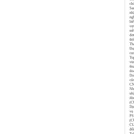
ch
Sa
nh
ng
biể
vự
mề
đơ
th
Th
Đạ
cu
To
vi
thu
do
Do
củ
CN
Nh
nh
dù
(C
Dị
vụ
PS
(C
CU
đố
Tr