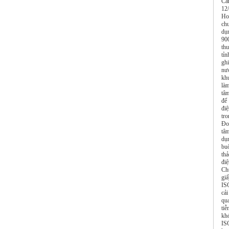
Cầ
12
Ho
ch
dụ
90
th
tỉ
gh
nư
kh
là
tâ
để
đi
tro
Đo
tâ
dụ
bu
thả
đi
Ch
gi
IS
cải
qu
ti
kh
IS