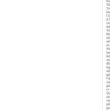
hoạ
Tổ
Tr
lư
Cô
(C
cô
tỉ
Tr
Bì
mề
mề
ưu
Nh
ba
th
cho
đế
hợ
nối
gi
Cải
cun
giả
cơ
Quy
ch
củ
ph
gia