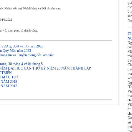
gi
dị
uốc Khánh đến quý Khách hàng và Đối tác như sau:
ứn
sả
 04/9/2022
N
ui vẻ, hạnh phúc và thành công.
C
NG
Ng
ng Vương, 30/4 và 1/5 năm 2023
cô
 đán Quý Mão năm 2023
Vi
hông tin và Truyền thông đến làm việc
mặ
đư
ương, 30 tháng 4 và 01 tháng 5
Cô
MỀM ÐẠI HỌC CẦN THƠ KỶ NIỆM 20 NĂM THÀNH LẬP
đượ
T TRIỂN
tr
ẾT MẬU TUẤT
kê
 NĂM 2018
Ng
 NĂM 2017
"Dù
Vi
mạn
ch
Vi
từ
ch
Do
sứ
qu
th