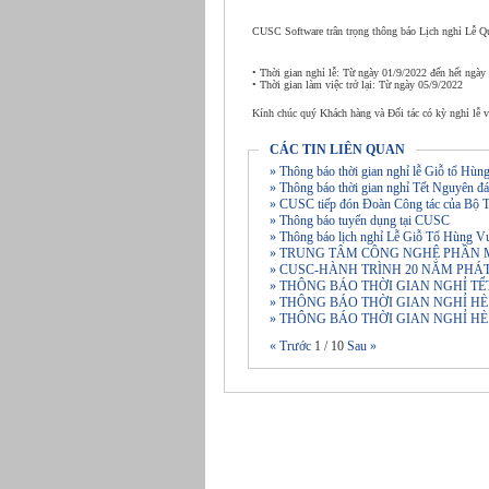
CUSC Software trân trọng thông báo Lịch nghỉ Lễ Q
• Thời gian nghỉ lễ: Từ ngày 01/9/2022 đến hết ngày
• Thời gian làm việc trở lại: Từ ngày 05/9/2022
Kính chúc quý Khách hàng và Đối tác có kỳ nghỉ lễ v
CÁC TIN LIÊN QUAN
» Thông báo thời gian nghỉ lễ Giỗ tổ Hù
» Thông báo thời gian nghỉ Tết Nguyên
» CUSC tiếp đón Đoàn Công tác của Bộ T
» Thông báo tuyển dụng tại CUSC
» Thông báo lịch nghỉ Lễ Giỗ Tổ Hùng V
» TRUNG TÂM CÔNG NGHỆ PHẦN 
» CUSC-HÀNH TRÌNH 20 NĂM PHÁ
» THÔNG BÁO THỜI GIAN NGHỈ T
» THÔNG BÁO THỜI GIAN NGHỈ HÈ
» THÔNG BÁO THỜI GIAN NGHỈ HÈ
« Trước
1
/
10
Sau »