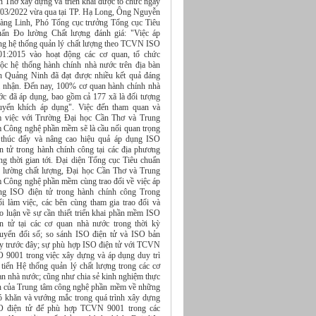
n Thơ xây dựng và triển khai được tổ chức ngày
/03/2022 vừa qua tại TP. Hạ Long, Ông Nguyễn
àng Linh, Phó Tổng cục trưởng Tổng cục Tiêu
uẩn Đo lường Chất lượng đánh giá: "Việc áp
ng hệ thống quản lý chất lượng theo TCVN ISO
01:2015 vào hoạt động các cơ quan, tổ chức
uộc hệ thống hành chính nhà nước trên địa bàn
nh Quảng Ninh đã đạt được nhiều kết quả đáng
i nhận. Đến nay, 100% cơ quan hành chính nhà
ớc đã áp dụng, bao gồm cả 177 xã là đối tượng
uyến khích áp dụng". Việc đến tham quan và
m việc với Trường Đại học Cần Thơ và Trung
m Công nghệ phần mềm sẽ là cầu nối quan trọng
 thúc đẩy và nâng cao hiệu quả áp dụng ISO
ện tử trong hành chính công tại các địa phương
ng thời gian tới. Đại diện Tổng cục Tiêu chuẩn
 lường chất lượng, Đại học Cần Thơ và Trung
m Công nghệ phần mềm cùng trao đổi về việc áp
ng ISO điện tử trong hành chính công Trong
ổi làm việc, các bên cùng tham gia trao đổi và
o luận về sự cần thiết triển khai phần mềm ISO
ện tử tại các cơ quan nhà nước trong thời kỳ
uyển đổi số; so sánh ISO điện tử và ISO bản
ấy trước đây; sự phù hợp ISO điện tử với TCVN
O 9001 trong việc xây dựng và áp dụng duy trì
 tiến Hệ thống quản lý chất lượng trong các cơ
an nhà nước; cũng như chia sẻ kinh nghiệm thực
ễn của Trung tâm công nghệ phần mềm về những
ó khăn và vướng mắc trong quá trình xây dựng
O điện tử để phù hợp TCVN 9001 trong các