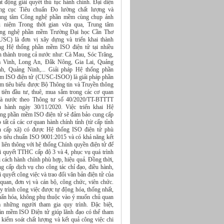
t động giải quyết thủ tục hành chính. Đại diện
ng cục Tiêu chuẩn Đo lường chất lượng và
ung tâm Công nghệ phần mềm cùng chụp ảnh
u niệm Trong thời gian vừa qua, Trung tâm
ng nghệ phần mềm Trường Đại học Cần Thơ
USC) là đơn vị xây dựng và triển khai thành
ng Hệ thống phần mềm ISO điện tử tại nhiều
nh thành trong cả nước như: Cà Mau, Sóc Trăng,
à Vinh, Long An, Đắk Nông, Gia Lai, Quảng
nh, Quảng Ninh,... Giải pháp Hệ thống phần
m ISO điện tử (CUSC-ISOO) là giải pháp phần
m tiêu biểu được Bộ Thông tin và Truyền thông
 tiên đầu tư, thuê, mua sắm trong các cơ quan
à nước theo Thông tư số 40/2020/TT-BTTTT
n hành ngày 30/11/2020. Việc triển khai Hệ
ống phần mềm ISO điện tử sẽ đảm bảo cung cấp
 tất cả các cơ quan hành chính tỉnh (từ cấp tỉnh
n cấp xã) có được Hệ thống ISO điện tử phù
p tiêu chuẩn ISO 9001:2015 và có khả năng kết
 liên thông với hệ thống Chính quyền điện tử để
ải quyết TTHC cấp độ 3 và 4, phục vụ quá trình
 cách hành chính phù hợp, hiệu quả. Đồng thời,
g cấp dịch vụ cho công tác chỉ đạo, điều hành,
i quyết công việc và trao đổi văn bản điện tử của
 quan, đơn vị và cán bộ, công chức, viên chức.
 trình công việc được tự động hóa, thống nhất,
uẩn hóa, không phụ thuộc vào ý muốn chủ quan
a những người tham gia quy trình. Đặc biệt,
ần mềm ISO Điện tử giúp lãnh đạo có thể tham
 kiểm soát chất lượng và kết quả công việc chi