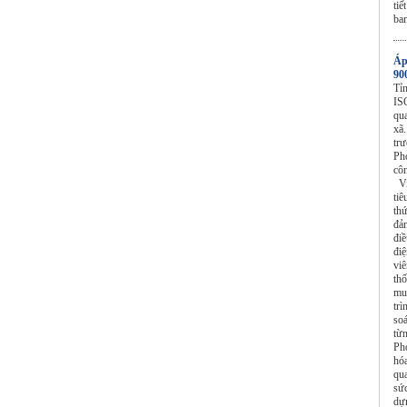
ti
ban
Áp
90
Tỉ
IS
qu
xã
tr
Ph
cô
Vi
ti
th
đả
điề
điệ
vi
th
mu
trì
soá
từ
Ph
hó
qu
sức
dự