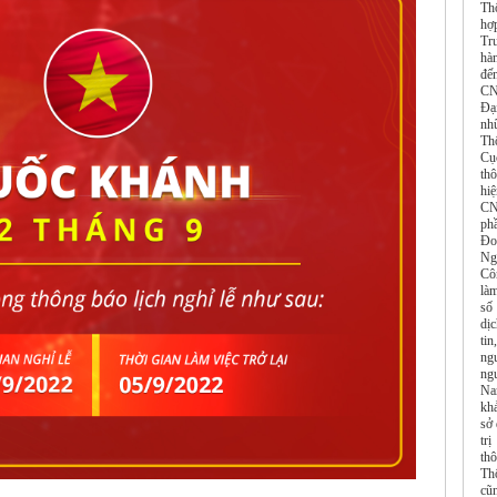
Th
hợ
Tr
hàn
đế
CN
Đạ
nh
Th
Cụ
th
hi
CN
ph
Đo
Ng
Cô
là
số
dị
tin
ngu
ng
Na
kh
sở 
tr
th
Thô
cũn