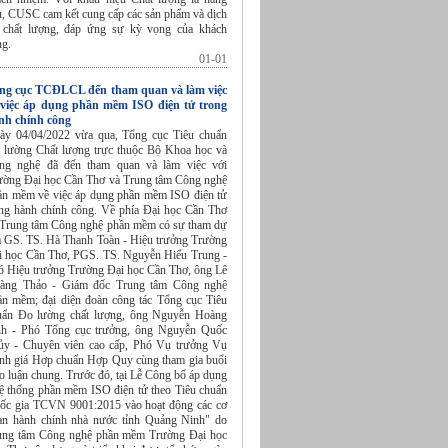
u, CUSC cam kết cung cấp các sản phẩm và dịch
 chất lượng, đáp ứng sự kỳ vọng của khách
ng.
01-01
ng cục TCĐLCL đến tham quan và làm việc
 việc áp dụng phần mềm ISO điện tử trong
nh chính công
ày 04/04/2022 vừa qua, Tổng cục Tiêu chuẩn
 lường Chất lượng trực thuộc Bộ Khoa học và
ng nghệ đã đến tham quan và làm việc với
ường Đại học Cần Thơ và Trung tâm Công nghệ
ần mềm về việc áp dụng phần mềm ISO điện tử
ong hành chính công. Về phía Đại học Cần Thơ
 Trung tâm Công nghệ phần mềm có sự tham dự
a GS. TS. Hà Thanh Toàn - Hiệu trưởng Trường
i học Cần Thơ, PGS. TS. Nguyễn Hiếu Trung -
ó Hiệu trưởng Trường Đại học Cần Thơ, ông Lê
àng Thảo - Giám đốc Trung tâm Công nghệ
ần mềm; đại diện đoàn công tác Tổng cục Tiêu
uẩn Đo lường chất lượng, ông Nguyễn Hoàng
nh - Phó Tổng cục trưởng, ông Nguyễn Quốc
ủy - Chuyên viên cao cấp, Phó Vụ trưởng Vụ
nh giá Hợp chuẩn Hợp Quy cùng tham gia buổi
o luận chung. Trước đó, tại Lễ Công bố áp dụng
ệ thống phần mềm ISO điện tử theo Tiêu chuẩn
ốc gia TCVN 9001:2015 vào hoạt động các cơ
an hành chính nhà nước tỉnh Quảng Ninh" do
ung tâm Công nghệ phần mềm Trường Đại học