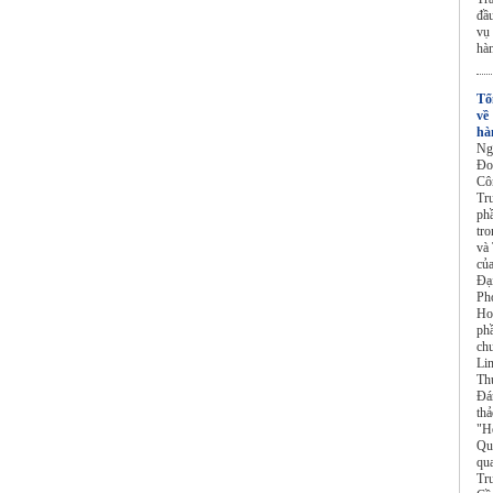
đầ
vụ
hà
Tổ
về
hà
Ng
Đo
Cô
Tr
ph
tr
và
củ
Đạ
Ph
Ho
ph
ch
Li
Th
Đá
thả
"H
Qu
qu
Tr