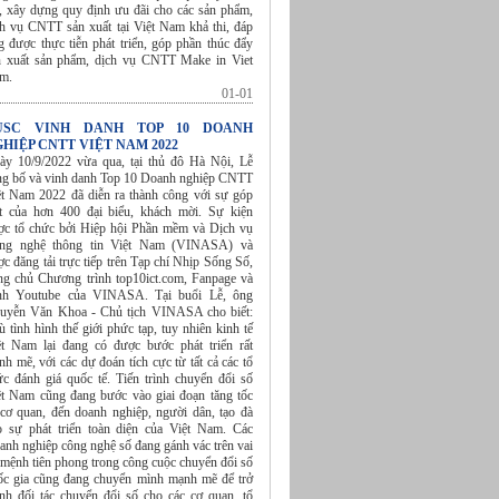
á, xây dựng quy định ưu đãi cho các sản phẩm,
ch vụ CNTT sản xuất tại Việt Nam khả thi, đáp
g được thực tiễn phát triển, góp phần thúc đẩy
n xuất sản phẩm, dịch vụ CNTT Make in Viet
am.
01-01
USC VINH DANH TOP 10 DOANH
HIỆP CNTT VIỆT NAM 2022
ày 10/9/2022 vừa qua, tại thủ đô Hà Nội, Lễ
ng bố và vinh danh Top 10 Doanh nghiệp CNTT
ệt Nam 2022 đã diễn ra thành công với sự góp
t của hơn 400 đại biểu, khách mời. Sự kiện
ợc tổ chức bởi Hiệp hội Phần mềm và Dịch vụ
ng nghệ thông tin Việt Nam (VINASA) và
c đăng tải trực tiếp trên Tạp chí Nhịp Sống Số,
ang chủ Chương trình top10ict.com, Fanpage và
nh Youtube của VINASA. Tại buổi Lễ, ông
uyễn Văn Khoa - Chủ tịch VINASA cho biết:
 tình hình thế giới phức tạp, tuy nhiên kinh tế
ệt Nam lại đang có được bước phát triển rất
h mẽ, với các dự đoán tích cực từ tất cả các tổ
ức đánh giá quốc tế. Tiến trình chuyển đổi số
ệt Nam cũng đang bước vào giai đoạn tăng tốc
 cơ quan, đến doanh nghiệp, người dân, tạo đà
o sự phát triển toàn diện của Việt Nam. Các
anh nghiệp công nghệ số đang gánh vác trên vai
 mệnh tiên phong trong công cuộc chuyển đổi số
ốc gia cũng đang chuyển mình mạnh mẽ để trở
ành đối tác chuyển đổi số cho các cơ quan, tổ