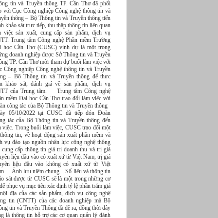
ông tin và Truyền thông TP. Cần Thơ đã phối
p với Cục Công nghiệp Công nghệ thông tin và
uyền thông – Bộ Thông tin và Truyền thông tiến
h khảo sát trực tiếp, thu thập thông tin liên quan
n việc sản xuất, cung cấp sản phẩm, dịch vụ
TT. Trung tâm Công nghệ Phần mềm Trường
i học Cần Thơ (CUSC) vinh dự là một trong
ững doanh nghiệp được Sở Thông tin và Truyền
ông TP. Cần Thơ mời tham dự buổi làm việc với
c Công nghiệp Công nghệ thông tin và Truyền
ông – Bộ Thông tin và Truyền thông để thực
ện khảo sát, đánh giá về sản phẩm, dịch vụ
TT của Trung tâm. Trung tâm Công nghệ
ần mềm Đại học Cần Thơ trao đổi làm việc với
àn công tác của Bộ Thông tin và Truyền thông
ày 05/10/2022 tại CUSC đã tiếp đón Đoàn
ng tác của Bộ Thông tin và Truyền thông đến
m việc. Trong buổi làm việc, CUSC trao đổi một
 thông tin, về hoạt động sản xuất phần mềm và
ch vụ đào tạo nguồn nhân lực công nghệ thông
, cung cấp thông tin giá trị doanh thu và trị giá
yên liệu đầu vào có xuất xứ từ Việt Nam, trị giá
uyên liệu đầu vào không có xuất xứ từ Việt
m. Ảnh lưu niệm chung Số liệu và thông tin
ảo sát được từ CUSC sẽ là một trong những cơ
để phục vụ mục tiêu xác định tỷ lệ phần trăm giá
ị nội địa của các sản phẩm, dịch vụ công nghệ
ông tin (CNTT) của các doanh nghiệp mà Bộ
ng tin và Truyền Thông đã đề ra, đồng thời đây
g là thông tin hỗ trợ các cơ quan quản lý đánh