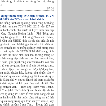
ết đến từng cá nhân trong từng đơn vị, phòng
./.
07-04
 dụng thành công ISO điện tử theo TCVN
01:2015 vào 227 cơ quan hành chính
nh Quảng Ninh đã áp dụng thành công hệ thống
O điện tử theo TCVN 9001:2015 vào 227 cơ
an hành chính nhà nước từ tuyến tỉnh đến cấp
. Ông Nguyễn Hoàng Linh - Phó Tổng cục
ưởng Tổng cục TCĐLCL, ông Phạm Văn Thành,
ó Chủ tịch UBND tỉnh và các đại biểu ấn nút
ng bố vận hành hệ thống phần mềm ISO điện tử.
ệc chuyển đổi hệ thống quản lý chất lượng theo
êu chuẩn quốc gia TCVN 9001:2015 sang hình
ức điện tử, thực hiện trên môi trường mạng sẽ
m bảo cung cấp dịch vụ cho công tác chỉ đạo,
u hành, giải quyết công việc và trao đổi văn bản
n tử của cơ quan, đơn vị và cán bộ, công chức,
ên chức. Quy trình công việc được tự động hóa,
ống nhất, chuẩn hóa, không phụ thuộc vào ý
ốn chủ quan của những người tham gia quy
nh. Đáng chú ý, người dân có thể tham gia kiểm
t chất lượng và kết quả công việc chi tiết đến
ng chuyên viên. Theo ông Phạm Văn Thành,
ó Chủ tịch UBND tỉnh Quảng Ninh việc chuẩn
a và áp dụng ISO điện tử vào hoạt động của cơ
an hành chính nhà nước cũng đóng vai trò hết
 quan trọng trong quá trình chuyển đổi số, xây
ng chính quyền số của Tỉnh. Trong thời gian